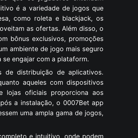
sitivo é a variedade de jogos que
sa, como roleta e blackjack, os
oveitam as ofertas. Além disso, o
om bônus exclusivos, promoções
a um ambiente de jogo mais seguro
 se engajar com a plataform.
de distribuição de aplicativos.
quanto aqueles com dispositivos
 lojas oficiais proporciona aos
Após a instalação, o 0007Bet app
acessem uma ampla gama de jogos,
completo e intuitivo, onde podem