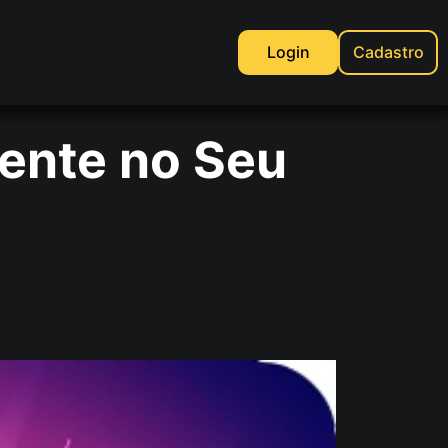
Login
Cadastro
ente no Seu