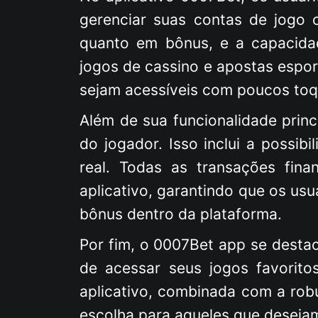
gerenciar suas contas de jogo 
quanto em bônus, e a capacidad
jogos de cassino e apostas esport
sejam acessíveis com poucos toqu
Além de sua funcionalidade princ
do jogador. Isso inclui a possib
real. Todas as transações fin
aplicativo, garantindo que os u
bônus dentro da plataforma.
Por fim, o 0007Bet app se desta
de acessar seus jogos favoritos
aplicativo, combinada com a rob
escolha para aqueles que desejam