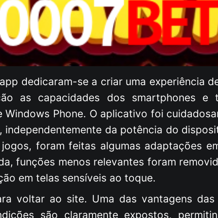
pp dedicaram-se a criar uma experiência de 
ção as capacidades dos smartphones e 
e Windows Phone. O aplicativo foi cuidadosa
 independentemente da potência do disposi
 jogos, foram feitas algumas adaptações e
icada, funções menos relevantes foram removi
ção em telas sensíveis ao toque.
ara voltar ao site. Uma das vantagens da
ndições são claramente expostos, permit