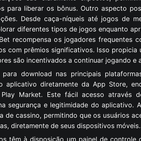
os para liberar os bônus. Outro aspecto po
ções. Desde caça-níqueis até jogos de me
lorar diferentes tipos de jogos enquanto apr
Bet recompensa os jogadores frequentes c
os com prêmios significativos. Isso propici
es são incentivados a continuar jogando e a
para download nas principais plataformas 
 aplicativo diretamente da App Store, en
lay Market. Este fácil acesso através de
a segurança e legitimidade do aplicativo. 
a de cassino, permitindo que os usuários 
vas, diretamente de seus dispositivos móveis.
ios têm à disposição um painel de controle 